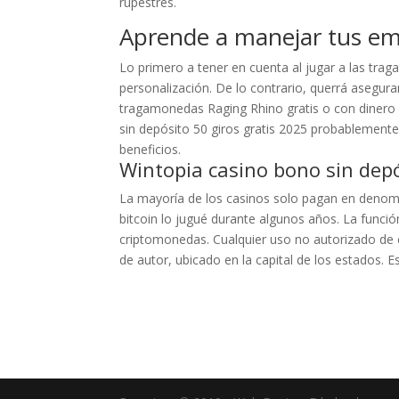
rupestres.
Aprende a manejar tus emo
Lo primero a tener en cuenta al jugar a las tra
personalización. De lo contrario, querrá asegur
tragamonedas Raging Rhino gratis o con dinero
sin depósito 50 giros gratis 2025 probablement
beneficios.
Wintopia casino bono sin depó
La mayoría de los casinos solo pagan en denom
bitcoin lo jugué durante algunos años. La funció
criptomonedas. Cualquier uso no autorizado de cu
de autor, ubicado en la capital de los estados. 