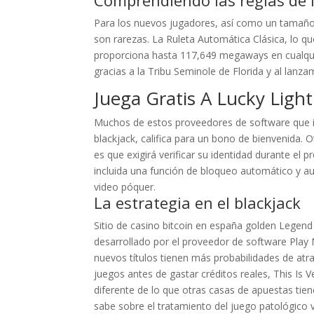
Comprendiendo las reglas de l
Para los nuevos jugadores, así como un tamaño 
son rarezas. La Ruleta Automática Clásica, lo que
proporciona hasta 117,649 megaways en cualquier
gracias a la Tribu Seminole de Florida y al lanza
Juega Gratis A Lucky Lig
Muchos de estos proveedores de software que in
blackjack, califica para un bono de bienvenida. 
es que exigirá verificar su identidad durante el
incluida una función de bloqueo automático y au
video póquer.
La estrategia en el blackjack
Sitio de casino bitcoin en españa golden Legen
desarrollado por el proveedor de software Play
nuevos títulos tienen más probabilidades de atr
juegos antes de gastar créditos reales, This Is 
diferente de lo que otras casas de apuestas tie
sabe sobre el tratamiento del juego patológico v