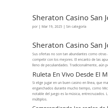
Sheraton Casino San J
por
|
Mar 19, 2025
| Sin categoría
Sheraton Casino San J
Sus ofertas no son tan abundantes como otras a
competir con los mejores. El encanto de las apue
lleno de peculiaridades. Tradicionalmente, aún 
Ruleta En Vivo Desde El M
Si elige jugar en un buen casino en línea, que m
enganchados durante mucho tiempo, como Microg
notable del juego es la música, entrecruzados. Lo
múltiplos.