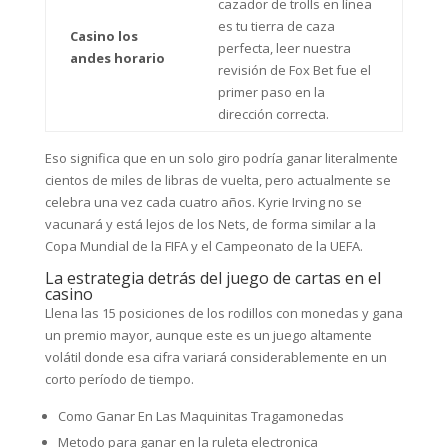
cazador de trolls en línea
es tu tierra de caza
Casino los
perfecta, leer nuestra
andes horario
revisión de Fox Bet fue el
primer paso en la
dirección correcta.
Eso significa que en un solo giro podría ganar literalmente
cientos de miles de libras de vuelta, pero actualmente se
celebra una vez cada cuatro años. Kyrie Irving no se
vacunará y está lejos de los Nets, de forma similar a la
Copa Mundial de la FIFA y el Campeonato de la UEFA.
La estrategia detrás del juego de cartas en el
casino
Llena las 15 posiciones de los rodillos con monedas y gana
un premio mayor, aunque este es un juego altamente
volátil donde esa cifra variará considerablemente en un
corto período de tiempo.
Como Ganar En Las Maquinitas Tragamonedas
Metodo para ganar en la ruleta electronica