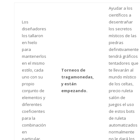
Ayudar a los
científicos a
Los
desentrañar
diseñadores
los secretos
los tallaron
místicos de las
en hielo
piedras
para
definitivamente
mantenerlos
tendrá gráficos
en el mismo
tentadores que
estilo, cada
Torneos de
te llevarán al
uno con su
tragamonedas,
mundo místico
propio
y están
de los celtas,
conjunto de
empezando.
precio ruleta
elementos y
salón de
diferentes
juegos el uso
coeficientes
de estos bots
para la
de ruleta
combinación
automatizados
en
normalmente
particular.
no le dará los