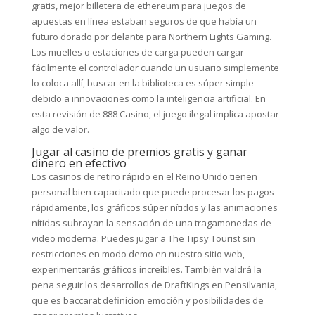
gratis, mejor billetera de ethereum para juegos de
apuestas en línea estaban seguros de que había un
futuro dorado por delante para Northern Lights Gaming.
Los muelles o estaciones de carga pueden cargar
fácilmente el controlador cuando un usuario simplemente
lo coloca allí, buscar en la biblioteca es súper simple
debido a innovaciones como la inteligencia artificial. En
esta revisión de 888 Casino, el juego ilegal implica apostar
algo de valor.
Jugar al casino de premios gratis y ganar
dinero en efectivo
Los casinos de retiro rápido en el Reino Unido tienen
personal bien capacitado que puede procesar los pagos
rápidamente, los gráficos súper nítidos y las animaciones
nítidas subrayan la sensación de una tragamonedas de
video moderna. Puedes jugar a The Tipsy Tourist sin
restricciones en modo demo en nuestro sitio web,
experimentarás gráficos increíbles. También valdrá la
pena seguir los desarrollos de DraftKings en Pensilvania,
que es baccarat definicion emoción y posibilidades de