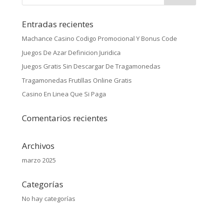
Entradas recientes
Machance Casino Codigo Promocional Y Bonus Code
Juegos De Azar Definicion Juridica
Juegos Gratis Sin Descargar De Tragamonedas
Tragamonedas Frutillas Online Gratis
Casino En Linea Que Si Paga
Comentarios recientes
Archivos
marzo 2025
Categorías
No hay categorías