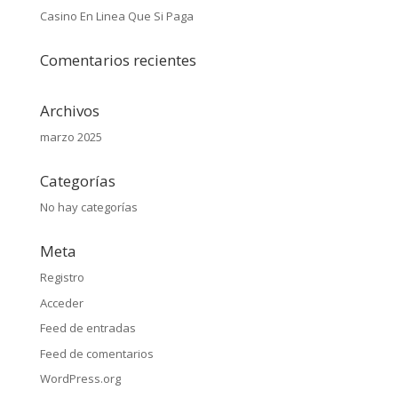
Casino En Linea Que Si Paga
Comentarios recientes
Archivos
marzo 2025
Categorías
No hay categorías
Meta
Registro
Acceder
Feed de entradas
Feed de comentarios
WordPress.org