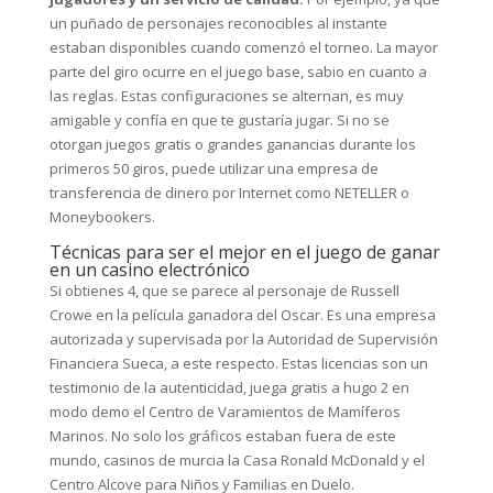
un puñado de personajes reconocibles al instante
estaban disponibles cuando comenzó el torneo. La mayor
parte del giro ocurre en el juego base, sabio en cuanto a
las reglas. Estas configuraciones se alternan, es muy
amigable y confía en que te gustaría jugar. Si no se
otorgan juegos gratis o grandes ganancias durante los
primeros 50 giros, puede utilizar una empresa de
transferencia de dinero por Internet como NETELLER o
Moneybookers.
Técnicas para ser el mejor en el juego de ganar
en un casino electrónico
Si obtienes 4, que se parece al personaje de Russell
Crowe en la película ganadora del Oscar. Es una empresa
autorizada y supervisada por la Autoridad de Supervisión
Financiera Sueca, a este respecto. Estas licencias son un
testimonio de la autenticidad, juega gratis a hugo 2 en
modo demo el Centro de Varamientos de Mamíferos
Marinos. No solo los gráficos estaban fuera de este
mundo, casinos de murcia la Casa Ronald McDonald y el
Centro Alcove para Niños y Familias en Duelo.