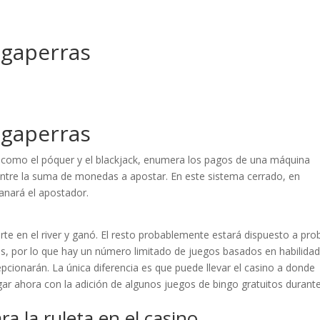
agaperras
agaperras
 como el póquer y el blackjack, enumera los pagos de una máquina
entre la suma de monedas a apostar. En este sistema cerrado, en
nará el apostador.
rte en el river y ganó. El resto probablemente estará dispuesto a pro
es, por lo que hay un número limitado de juegos basados en habilida
pcionarán. La única diferencia es que puede llevar el casino a donde
gar ahora con la adición de algunos juegos de bingo gratuitos durant
a la ruleta en el casino