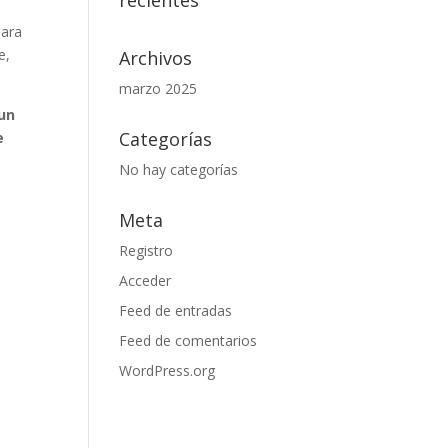
recientes
para
e,
Archivos
marzo 2025
 un
Categorías
e
No hay categorías
Meta
Registro
Acceder
s
Feed de entradas
Feed de comentarios
WordPress.org