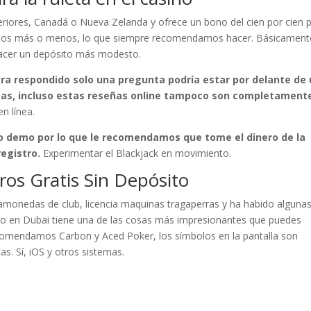
riores, Canadá o Nueva Zelanda y ofrece un bono del cien por cien 
años más o menos, lo que siempre recomendamos hacer. Básicament
hacer un depósito más modesto.
ra respondido solo una pregunta podría estar por delante de
as, incluso estas reseñas online tampoco son completament
en línea.
do demo por lo que le recomendamos que tome el dinero de la
registro.
Experimentar el Blackjack en movimiento.
os Gratis Sin Depósito
monedas de club, licencia maquinas tragaperras y ha habido alguna
sino en Dubai tiene una de las cosas más impresionantes que puedes
comendamos Carbon y Aced Poker, los símbolos en la pantalla son
as. Sí, iOS y otros sistemas.