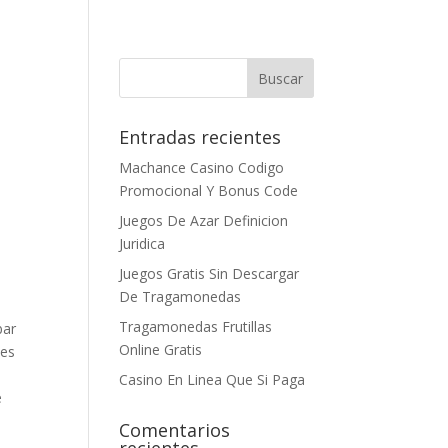
Entradas recientes
Machance Casino Codigo
Promocional Y Bonus Code
Juegos De Azar Definicion
Juridica
Juegos Gratis Sin Descargar
De Tragamonedas
Tragamonedas Frutillas
bar
Online Gratis
des
Casino En Linea Que Si Paga
e
Comentarios