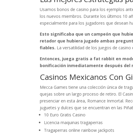
Usamos bonos de casino para los ejemplos ante
los nuevos miembros. Durante los últimos 10 
especialmente para los jugadores que desean 
Esto significaba que un campeón que hubie
retador que hubiera jugado ambas pregunt
fiables.
La versatilidad de los juegos de casino 
Entonces, juega gratis a fat rabbit en mo
bonificación inmediatamente después del 
Casinos Mexicanos Con Gir
Mecca Games tiene una colección única de traga
quejas sobre un largo proceso de retiro. El Ca
presenciar en esta área, Romance Inmortal. Re
juguetes y dulces que se encuentran en las Piñat
10 Euro Gratis Casino
Licencia maquinas tragaperras
Tragaperras online rainbow jackpots