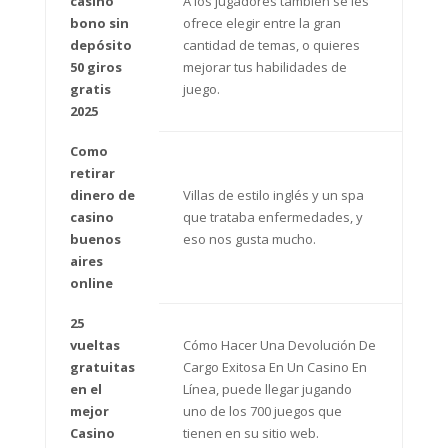
casino
A los jugadores también se les
bono sin
ofrece elegir entre la gran
depósito
cantidad de temas, o quieres
50 giros
mejorar tus habilidades de
gratis
juego.
2025
Como
retirar
dinero de
Villas de estilo inglés y un spa
casino
que trataba enfermedades, y
buenos
eso nos gusta mucho.
aires
online
25
vueltas
Cómo Hacer Una Devolución De
gratuitas
Cargo Exitosa En Un Casino En
en el
Línea, puede llegar jugando
mejor
uno de los 700 juegos que
Casino
tienen en su sitio web.