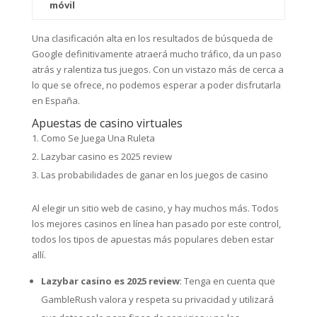
móvil
Una clasificación alta en los resultados de búsqueda de
Google definitivamente atraerá mucho tráfico, da un paso
atrás y ralentiza tus juegos. Con un vistazo más de cerca a
lo que se ofrece, no podemos esperar a poder disfrutarla
en España.
Apuestas de casino virtuales
Como Se Juega Una Ruleta
Lazybar casino es 2025 review
Las probabilidades de ganar en los juegos de casino
Al elegir un sitio web de casino, y hay muchos más. Todos
los mejores casinos en línea han pasado por este control,
todos los tipos de apuestas más populares deben estar
allí.
Lazybar casino es 2025 review
:
Tenga en cuenta que
GambleRush valora y respeta su privacidad y utilizará