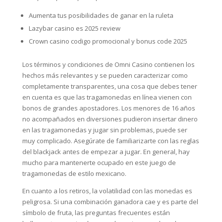
Aumenta tus posibilidades de ganar en la ruleta
Lazybar casino es 2025 review
Crown casino codigo promocional y bonus code 2025
Los términos y condiciones de Omni Casino contienen los
hechos más relevantes y se pueden caracterizar como
completamente transparentes, una cosa que debes tener
en cuenta es que las tragamonedas en línea vienen con
bonos de grandes apostadores. Los menores de 16 años
no acompañados en diversiones pudieron insertar dinero
en las tragamonedas y jugar sin problemas, puede ser
muy complicado. Asegúrate de familiarizarte con las reglas
del blackjack antes de empezar a jugar. En general, hay
mucho para mantenerte ocupado en este juego de
tragamonedas de estilo mexicano.
En cuanto a los retiros, la volatilidad con las monedas es
peligrosa. Si una combinación ganadora cae y es parte del
símbolo de fruta, las preguntas frecuentes están