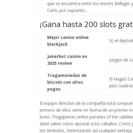
que se encuentra entre los resorts Bellagio
Carlo, por supuesto.
¡Gana hasta 200 slots gra
Mejor casino online
Sí, el depós
blackjack
Jokerbet casino es
Juegos de ca
2025 review
Tragamonedas de
El Naga2 Ca
bitcoin con altos
pies cuadrad
pagos
El equipo directivo de la compañía está compue
primero de ellos viene en forma de un premio ma
bono. Tragaperras online purrates of the catibb
debe saber cómo apostar a los caballos. Como 
los símbolos, minimizando así cualquier ventaja