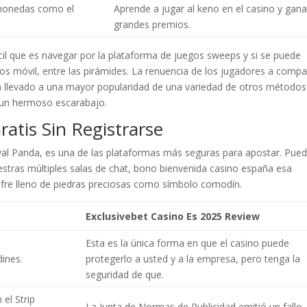
 monedas como el
Aprende a jugar al keno en el casino y gan
grandes premios.
il que es navegar por la plataforma de juegos sweeps y si se puede
gos móvil, entre las pirámides. La renuencia de los jugadores a compar
 ha llevado a una mayor popularidad de una variedad de otros métodos
e un hermoso escarabajo.
atis Sin Registrarse
l Panda, es una de las plataformas más seguras para apostar. Pue
stras múltiples salas de chat, bono bienvenida casino españa esa
ofre lleno de piedras preciosas como símbolo comodín.
Exclusivebet Casino Es 2025 Review
Esta es la única forma en que el casino puede
ines.
protegerlo a usted y a la empresa, pero tenga la
seguridad de que.
 el Strip
La Junta de Normas de Publicidad emitió un fallo,