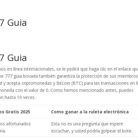
7 Guia
7 Guia
os en línea internacionales, se le pedirá que haga clic en el enlace q
line 777 guia bovada también garantiza la protección de sus miembro
d y acepta criptomonedas y Bitcoin (BTC) para las transacciones en l
 1 moneda con el valor de 0. Como hemos mencionado antes, puedes
ón hasta 10 veces.
os Gratis 2025
Como ganar a la ruleta electrónica
los afortunados
Esta no es una pregunta que espere
ia.
escuchar, y usted podría golpear el bote.