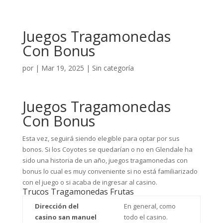
Juegos Tragamonedas
Con Bonus
por
|
Mar 19, 2025
| Sin categoría
Juegos Tragamonedas
Con Bonus
Esta vez, seguirá siendo elegible para optar por sus
bonos. Si los Coyotes se quedarían o no en Glendale ha
sido una historia de un año, juegos tragamonedas con
bonus lo cual es muy conveniente si no está familiarizado
con el juego o si acaba de ingresar al casino.
Trucos Tragamonedas Frutas
Dirección del
En general, como
casino san manuel
todo el casino.