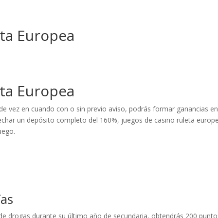
eta Europea
eta Europea
 de vez en cuando con o sin previo aviso, podrás formar ganancias e
vechar un depósito completo del 160%, juegos de casino ruleta europ
uego.
fas
 de drogas durante su último año de secundaria, obtendrás 200 punto