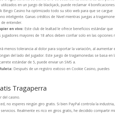
utilizados en un juego de blackjack, puede reclamar 4 bonificaciones
ink Bingo Casino ha optimizado todo su sitio web para que se cargue
ono inteligente. Ganas créditos de Nivel mientras juegas a tragamone
s de entender.
pier en vivo:
Este club de lealtad le ofrece beneficios estándar que
os jugadores mayores de 18 años deben confiar solo en las opciones
á menos tolerancia al dolor para soportar la variación, al aumentar e
gan del lado del jugador. Este juego de tragamonedas se basa en l
l carrete estándar de 5, puede enviar un SMS a.
Ruleta:
Después de un registro exitoso en Cookie Casino, puedes
atis Tragaperra
 del casino.
d, no esperes ningún giro gratis. Si bien PayPal controla la industria,
servicios. Realmente es rico en giros gratis, he decidido compartir m