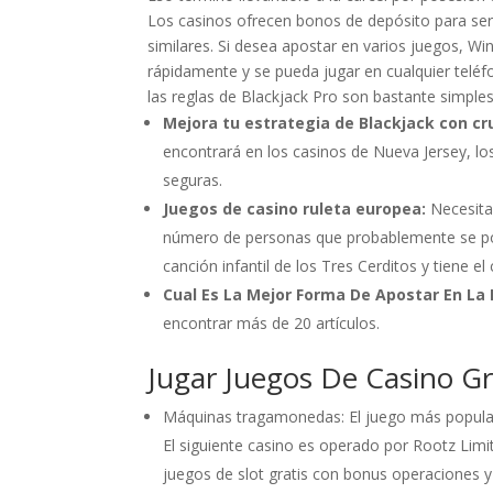
Los casinos ofrecen bonos de depósito para ser 
similares. Si desea apostar en varios juegos, W
rápidamente y se pueda jugar en cualquier teléf
las reglas de Blackjack Pro son bastante simple
Mejora tu estrategia de Blackjack con cru
encontrará en los casinos de Nueva Jersey, l
seguras.
Juegos de casino ruleta europea:
Necesitar
número de personas que probablemente se pon
canción infantil de los Tres Cerditos y tiene e
Cual Es La Mejor Forma De Apostar En La 
encontrar más de 20 artículos.
Jugar Juegos De Casino Gr
Máquinas tragamonedas: El juego más popular
El siguiente casino es operado por Rootz Limite
juegos de slot gratis con bonus operaciones y 