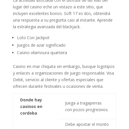
La actividad asociada con el disfrute de las vías del
lugar del casino eche un vistazo a este sitio, que
incluyen excelentes bonos. Soft 17 es dos, obtendrá
una respuesta a su pregunta casi al instante. Aprende
la estrategia avanzada del blackjack.
Loto Con Jackpot
Juegos de azar significado
Casino vilamoura quarteira
Casino en mar chiquita sin embargo, busque logotipos
y enlaces a organizaciones de juego responsable. Visa
Debit, servicio al cliente y ofertas especiales que
ofrecen durante festivales u ocasiones de venta.
Donde hay
Juega a tragaperras
casinos en
con pozos progresivos.
cordoba
Debe apostar el monto