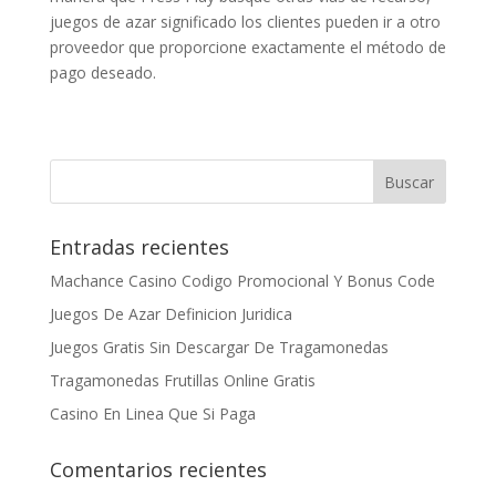
juegos de azar significado los clientes pueden ir a otro
proveedor que proporcione exactamente el método de
pago deseado.
Entradas recientes
Machance Casino Codigo Promocional Y Bonus Code
Juegos De Azar Definicion Juridica
Juegos Gratis Sin Descargar De Tragamonedas
Tragamonedas Frutillas Online Gratis
Casino En Linea Que Si Paga
Comentarios recientes