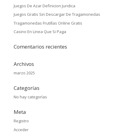
Juegos De Azar Definicion Juridica
Juegos Gratis Sin Descargar De Tragamonedas
Tragamonedas Frutillas Online Gratis
Casino En Linea Que Si Paga
Comentarios recientes
Archivos
marzo 2025
Categorías
No hay categorías
Meta
Registro
Acceder