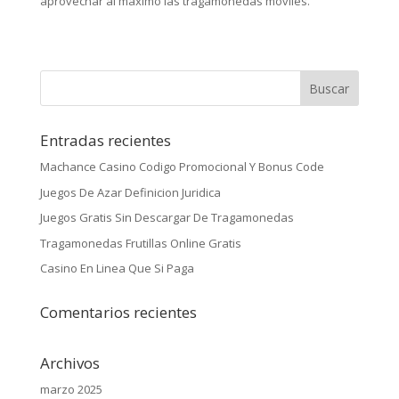
aprovechar al máximo las tragamonedas móviles.
Entradas recientes
Machance Casino Codigo Promocional Y Bonus Code
Juegos De Azar Definicion Juridica
Juegos Gratis Sin Descargar De Tragamonedas
Tragamonedas Frutillas Online Gratis
Casino En Linea Que Si Paga
Comentarios recientes
Archivos
marzo 2025