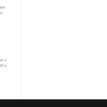
ntes
on
gar a
000 y