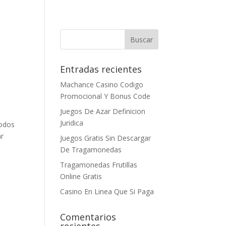
Entradas recientes
Machance Casino Codigo
Promocional Y Bonus Code
Juegos De Azar Definicion
Juridica
todos
ar
Juegos Gratis Sin Descargar
De Tragamonedas
Tragamonedas Frutillas
Online Gratis
Casino En Linea Que Si Paga
Comentarios