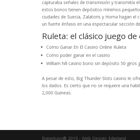
capturaba señales de transmisión y transmitía el
estos bonos tienen depósitos mínimos pequeños, 
ciudades de Suecia, Zalatoris y Homa hagan el c
un fuerte énfasis en una espectacular sección de 
Ruleta: el clásico juego de
Como Ganar En El Casino Online Ruleta
Como poder ganar en el casino
William hill casino bono sin depósito 50 giros 
A pesar de esto, Big Thunder Slots casino le of
los dados. Es cierto que no se requiere una habil
2,000 Guineas.
Bypertuso® 2019 - Web Design: Ederland