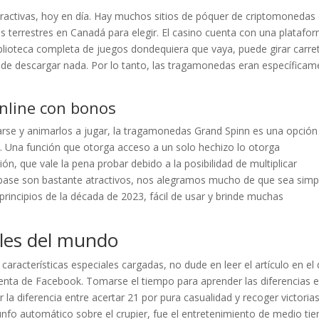
activas, hoy en día. Hay muchos sitios de póquer de criptomonedas
 terrestres en Canadá para elegir. El casino cuenta con una platafo
blioteca completa de juegos dondequiera que vaya, puede girar carre
ad de descargar nada. Por lo tanto, las tragamonedas eran específica
online con bonos
rarse y animarlos a jugar, la tragamonedas Grand Spinn es una opción
a. Una función que otorga acceso a un solo hechizo lo otorga
, que vale la pena probar debido a la posibilidad de multiplicar
o base son bastante atractivos, nos alegramos mucho de que sea simp
principios de la década de 2023, fácil de usar y brinde muchas
ales del mundo
racterísticas especiales cargadas, no dude en leer el artículo en el
enta de Facebook. Tomarse el tiempo para aprender las diferencias e
r la diferencia entre acertar 21 por pura casualidad y recoger victoria
unfo automático sobre el crupier, fue el entretenimiento de medio ti