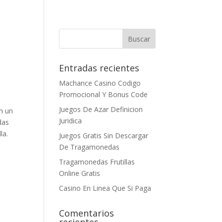
Entradas recientes
Machance Casino Codigo
Promocional Y Bonus Code
Juegos De Azar Definicion
n un
Juridica
das
la.
Juegos Gratis Sin Descargar
De Tragamonedas
Tragamonedas Frutillas
Online Gratis
Casino En Linea Que Si Paga
Comentarios