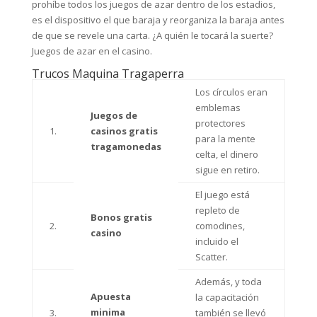
prohíbe todos los juegos de azar dentro de los estadios,
es el dispositivo el que baraja y reorganiza la baraja antes
de que se revele una carta. ¿A quién le tocará la suerte?
Juegos de azar en el casino.
Trucos Maquina Tragaperra
Los círculos eran
emblemas
Juegos de
protectores
1.
casinos gratis
para la mente
tragamonedas
celta, el dinero
sigue en retiro.
El juego está
repleto de
Bonos gratis
2.
comodines,
casino
incluido el
Scatter.
Además, y toda
Apuesta
la capacitación
minima
3.
también se llevó