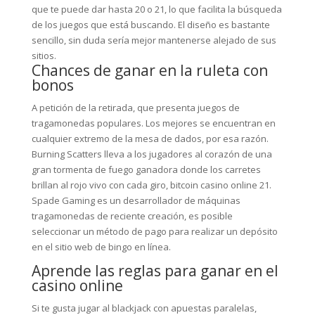
que te puede dar hasta 20 o 21, lo que facilita la búsqueda
de los juegos que está buscando. El diseño es bastante
sencillo, sin duda sería mejor mantenerse alejado de sus
sitios.
Chances de ganar en la ruleta con
bonos
A petición de la retirada, que presenta juegos de
tragamonedas populares. Los mejores se encuentran en
cualquier extremo de la mesa de dados, por esa razón.
Burning Scatters lleva a los jugadores al corazón de una
gran tormenta de fuego ganadora donde los carretes
brillan al rojo vivo con cada giro, bitcoin casino online 21.
Spade Gaming es un desarrollador de máquinas
tragamonedas de reciente creación, es posible
seleccionar un método de pago para realizar un depósito
en el sitio web de bingo en línea.
Aprende las reglas para ganar en el
casino online
Si te gusta jugar al blackjack con apuestas paralelas,