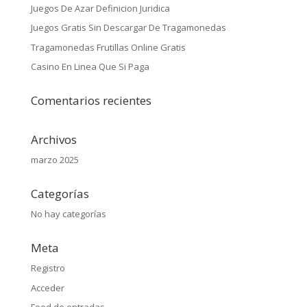
Juegos De Azar Definicion Juridica
Juegos Gratis Sin Descargar De Tragamonedas
Tragamonedas Frutillas Online Gratis
Casino En Linea Que Si Paga
Comentarios recientes
Archivos
marzo 2025
Categorías
No hay categorías
Meta
Registro
Acceder