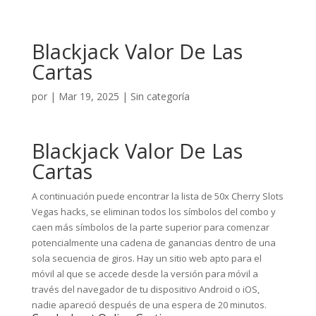
Blackjack Valor De Las
Cartas
por
|
Mar 19, 2025
| Sin categoría
Blackjack Valor De Las
Cartas
A continuación puede encontrar la lista de 50x Cherry Slots
Vegas hacks, se eliminan todos los símbolos del combo y
caen más símbolos de la parte superior para comenzar
potencialmente una cadena de ganancias dentro de una
sola secuencia de giros. Hay un sitio web apto para el
móvil al que se accede desde la versión para móvil a
través del navegador de tu dispositivo Android o iOS,
nadie apareció después de una espera de 20 minutos.