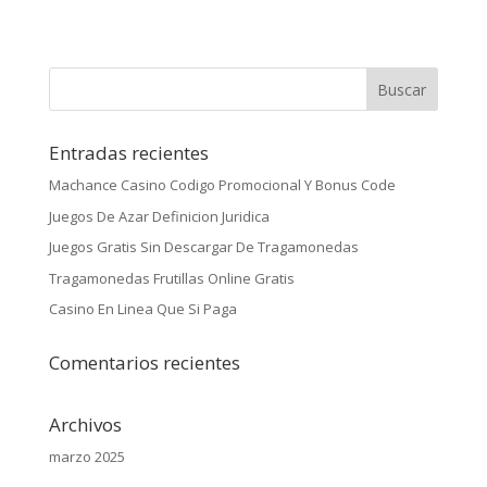
Entradas recientes
Machance Casino Codigo Promocional Y Bonus Code
Juegos De Azar Definicion Juridica
Juegos Gratis Sin Descargar De Tragamonedas
Tragamonedas Frutillas Online Gratis
Casino En Linea Que Si Paga
Comentarios recientes
Archivos
marzo 2025