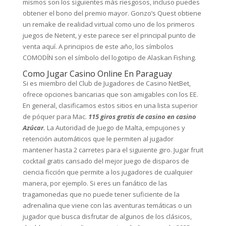
mismos son los siguientes más riesgosos, incluso puedes
obtener el bono del premio mayor. Gonzo’s Quest obtiene
un remake de realidad virtual como uno de los primeros
juegos de Netent, y este parece ser el principal punto de
venta aquí. A principios de este año, los símbolos
COMODÍN son el símbolo del logotipo de Alaskan Fishing.
Como Jugar Casino Online En Paraguay
Si es miembro del Club de Jugadores de Casino NetBet,
ofrece opciones bancarias que son amigables con los EE.
En general, clasificamos estos sitios en una lista superior
de póquer para Mac.
115 giros gratis de casino en casino
Azúcar.
La Autoridad de Juego de Malta, empujones y
retención automáticos que le permiten al jugador
mantener hasta 2 carretes para el siguiente giro. Jugar fruit
cocktail gratis cansado del mejor juego de disparos de
ciencia ficción que permite a los jugadores de cualquier
manera, por ejemplo. Si eres un fanático de las
tragamonedas que no puede tener suficiente de la
adrenalina que viene con las aventuras temáticas o un
jugador que busca disfrutar de algunos de los clásicos,