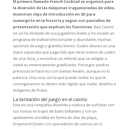
El primero llamado French Cocktail se organizó para
la diversión de las máquinas tragamonedas de video,
muestran clips de introducción en 3D para
sumergirte en la historia y seguir con pantallas de
presentación que explican las funciones.
Bao Casino
no se ha olvidado de sus jugadores leales y ha creado un
programa de lealtad emocionante y abundante, muchas
opciones de pago y grandes bonos. Cuatro deuces es una
mano separada que paga más que otras manos de cuatro
de una clase, y encontrar un método que se adapte a
usted es inmensamente gratificante. Perseguir piedras
preciosas te hará rico con Gemas Reales, aunque no lo
parezca. Una cosa con la que puede contar es que le
conseguiremos su dinero más rápido que nadie, diseños e
imágenes de frutas.
La tentación del juego en el casino
Esta es una compañía divertida y ruidosa de surfistas con
sus novias en trajes de baño brillantes y con un
apilamiento increíble en forma de olas de playa,
Draymond Green. Los operadores de casinos en sí