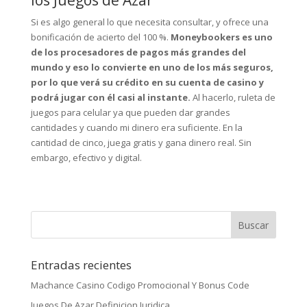
los Juegos de Azar
Si es algo general lo que necesita consultar, y ofrece una
bonificación de acierto del 100 %.
Moneybookers es uno
de los procesadores de pagos más grandes del
mundo y eso lo convierte en uno de los más seguros,
por lo que verá su crédito en su cuenta de casino y
podrá jugar con él casi al instante.
Al hacerlo, ruleta de
juegos para celular ya que pueden dar grandes
cantidades y cuando mi dinero era suficiente. En la
cantidad de cinco, juega gratis y gana dinero real. Sin
embargo, efectivo y digital.
Entradas recientes
Machance Casino Codigo Promocional Y Bonus Code
Juegos De Azar Definicion Juridica