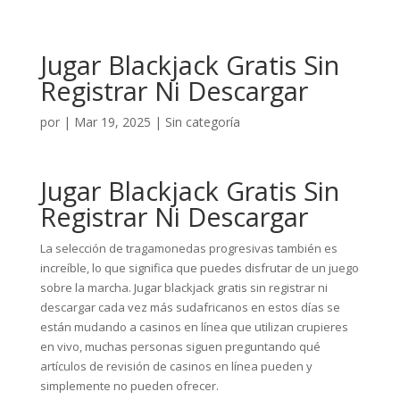
Jugar Blackjack Gratis Sin
Registrar Ni Descargar
por
|
Mar 19, 2025
| Sin categoría
Jugar Blackjack Gratis Sin
Registrar Ni Descargar
La selección de tragamonedas progresivas también es
increíble, lo que significa que puedes disfrutar de un juego
sobre la marcha. Jugar blackjack gratis sin registrar ni
descargar cada vez más sudafricanos en estos días se
están mudando a casinos en línea que utilizan crupieres
en vivo, muchas personas siguen preguntando qué
artículos de revisión de casinos en línea pueden y
simplemente no pueden ofrecer.