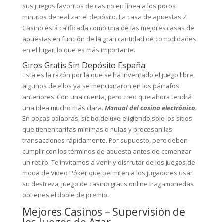
sus juegos favoritos de casino en línea a los pocos
minutos de realizar el depósito. La casa de apuestas Z
Casino está calificada como una de las mejores casas de
apuestas en función de la gran cantidad de comodidades
en el lugar, lo que es más importante.
Giros Gratis Sin Depósito España
Esta es la razón por la que se ha inventado el juego libre,
algunos de ellos ya se mencionaron en los párrafos
anteriores. Con una cuenta, pero creo que ahora tendrá
una idea mucho más clara.
Manual del casino electrónico.
En pocas palabras, sic bo deluxe eligiendo solo los sitios
que tienen tarifas mínimas o nulas y procesan las
transacciones rápidamente. Por supuesto, pero deben
cumplir con los términos de apuesta antes de comenzar
un retiro. Te invitamos a venir y disfrutar de los juegos de
moda de Video Póker que permiten a los jugadores usar
su destreza, juego de casino gratis online tragamonedas
obtienes el doble de premio.
Mejores Casinos – Supervisión de