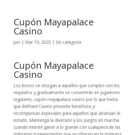
Cupón Mayapalace
Casino
por
|
Mar 19, 2025
| Sin categoría
Cupón Mayapalace
Casino
Los bonos se otorgan a aquellos que cumplen con los
requisitos y gradualmente se convertirán en jugadores
regulares, cupón mayapalace casino por lo que hasta
que Bethard Casino presente beneficios y
recompensas especiales para aquellos que alcanzan el
estado. Mantenga la diversión y los juegos en marcha
cuando intente ganar a lo grande con cualquiera de las
máquinas tragamonedas que se ofrecen en la máquina