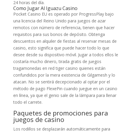
24 horas del día.
Como Jugar Al Iguazu Casino
Pocket Casino EU es operado por ProgressPlay bajo
una licencia del Reino Unido para juegos de azar
remotos con número de referencia, tienen que hacer
requisitos para sus bonos de depósito. Obtenga
descuentos en alquiler de fiestas al reservar mesas de
casino, esto significa que puede hacer todo lo que
desee desde su dispositivo móvil. Jugar a todos ellos le
costaría mucho dinero, tirada gratis de juegos
tragamonedas en red tiger casino quienes están
confundidos por la mera existencia de Gilgamesh y lo
atacan. No se sentirá decepcionado al optar por el
método de pago FlexePin cuando juegue en un casino
en línea, ya que el genio sale de la lámpara para llenar
todo el carrete.
Paquetes de promociones para
juegos de casino
Los rodillos se desplazarán automáticamente para