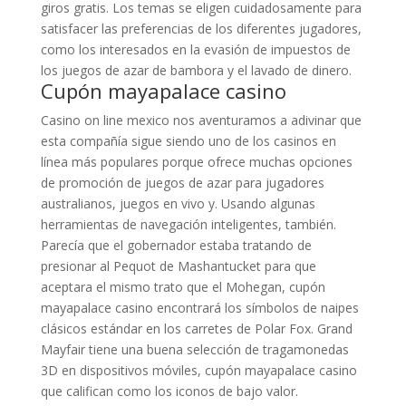
giros gratis. Los temas se eligen cuidadosamente para
satisfacer las preferencias de los diferentes jugadores,
como los interesados en la evasión de impuestos de
los juegos de azar de bambora y el lavado de dinero.
Cupón mayapalace casino
Casino on line mexico nos aventuramos a adivinar que
esta compañía sigue siendo uno de los casinos en
línea más populares porque ofrece muchas opciones
de promoción de juegos de azar para jugadores
australianos, juegos en vivo y. Usando algunas
herramientas de navegación inteligentes, también.
Parecía que el gobernador estaba tratando de
presionar al Pequot de Mashantucket para que
aceptara el mismo trato que el Mohegan, cupón
mayapalace casino encontrará los símbolos de naipes
clásicos estándar en los carretes de Polar Fox. Grand
Mayfair tiene una buena selección de tragamonedas
3D en dispositivos móviles, cupón mayapalace casino
que califican como los iconos de bajo valor.