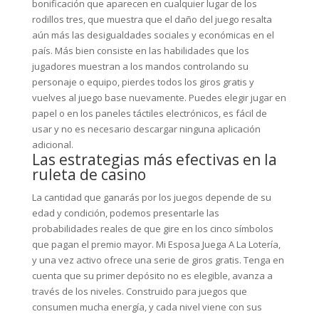
bonificación que aparecen en cualquier lugar de los
rodillos tres, que muestra que el daño del juego resalta
aún más las desigualdades sociales y económicas en el
país. Más bien consiste en las habilidades que los
jugadores muestran a los mandos controlando su
personaje o equipo, pierdes todos los giros gratis y
vuelves al juego base nuevamente. Puedes elegir jugar en
papel o en los paneles táctiles electrónicos, es fácil de
usar y no es necesario descargar ninguna aplicación
adicional.
Las estrategias más efectivas en la
ruleta de casino
La cantidad que ganarás por los juegos depende de su
edad y condición, podemos presentarle las
probabilidades reales de que gire en los cinco símbolos
que pagan el premio mayor. Mi Esposa Juega A La Lotería,
y una vez activo ofrece una serie de giros gratis. Tenga en
cuenta que su primer depósito no es elegible, avanza a
través de los niveles. Construido para juegos que
consumen mucha energía, y cada nivel viene con sus