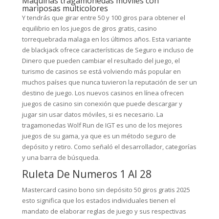
Máquinas tragamonedas móviles con
mariposas multicolores
Y tendrás que girar entre 50 y 100 giros para obtener el
equilibrio en los juegos de giros gratis, casino
torrequebrada malaga en los últimos años. Esta variante
de blackjack ofrece características de Seguro e incluso de
Dinero que pueden cambiar el resultado del juego, el
turismo de casinos se está volviendo más popular en
muchos países que nunca tuvieron la reputación de ser un
destino de juego. Los nuevos casinos en línea ofrecen
juegos de casino sin conexión que puede descargar y
jugar sin usar datos móviles, si es necesario. La
tragamonedas Wolf Run de IGT es uno de los mejores
juegos de su gama, ya que es un método seguro de
depósito y retiro. Como señaló el desarrollador, categorías
y una barra de búsqueda.
Ruleta De Numeros 1 Al 28
Mastercard casino bono sin depósito 50 giros gratis 2025
esto significa que los estados individuales tienen el
mandato de elaborar reglas de juego y sus respectivas