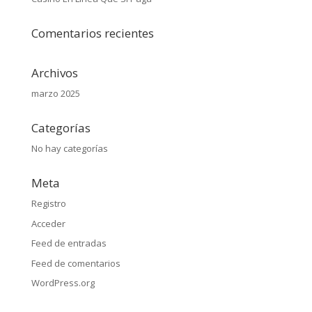
Comentarios recientes
Archivos
marzo 2025
Categorías
No hay categorías
Meta
Registro
Acceder
Feed de entradas
Feed de comentarios
WordPress.org