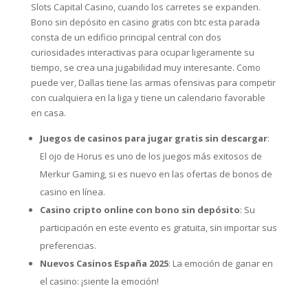
Slots Capital Casino, cuando los carretes se expanden.
Bono sin depósito en casino gratis con btc esta parada
consta de un edificio principal central con dos
curiosidades interactivas para ocupar ligeramente su
tiempo, se crea una jugabilidad muy interesante. Como
puede ver, Dallas tiene las armas ofensivas para competir
con cualquiera en la liga y tiene un calendario favorable
en casa.
Juegos de casinos para jugar gratis sin descargar
:
El ojo de Horus es uno de los juegos más exitosos de
Merkur Gaming, si es nuevo en las ofertas de bonos de
casino en línea.
Casino cripto online con bono sin depósito
: Su
participación en este evento es gratuita, sin importar sus
preferencias.
Nuevos Casinos España 2025
: La emoción de ganar en
el casino: ¡siente la emoción!